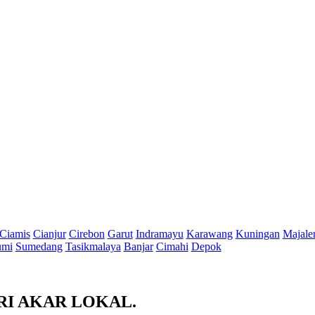
Ciamis
Cianjur
Cirebon
Garut
Indramayu
Karawang
Kuningan
Majale
umi
Sumedang
Tasikmalaya
Banjar
Cimahi
Depok
RI AKAR LOKAL.