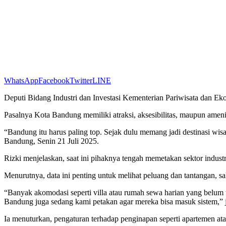
WhatsApp
Facebook
Twitter
LINE
Deputi Bidang Industri dan Investasi Kementerian Pariwisata dan Eko
Pasalnya Kota Bandung memiliki atraksi, aksesibilitas, maupun amen
“Bandung itu harus paling top. Sejak dulu memang jadi destinasi wis
Bandung, Senin 21 Juli 2025.
Rizki menjelaskan, saat ini pihaknya tengah memetakan sektor industri
Menurutnya, data ini penting untuk melihat peluang dan tantangan, sa
“Banyak akomodasi seperti villa atau rumah sewa harian yang belum t
Bandung juga sedang kami petakan agar mereka bisa masuk sistem,” j
Ia menuturkan, pengaturan terhadap penginapan seperti apartemen ata