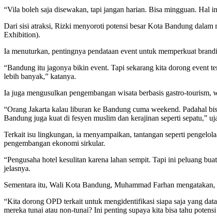
“Vila boleh saja disewakan, tapi jangan harian. Bisa mingguan. Hal i
Dari sisi atraksi, Rizki menyoroti potensi besar Kota Bandung dala
Exhibition).
Ia menuturkan, pentingnya pendataan event untuk memperkuat brandi
“Bandung itu jagonya bikin event. Tapi sekarang kita dorong event te
lebih banyak,” katanya.
Ia juga mengusulkan pengembangan wisata berbasis gastro-tourism, w
“Orang Jakarta kalau liburan ke Bandung cuma weekend. Padahal bisa 
Bandung juga kuat di fesyen muslim dan kerajinan seperti sepatu,” uja
Terkait isu lingkungan, ia menyampaikan, tantangan seperti pengelol
pengembangan ekonomi sirkular.
“Pengusaha hotel kesulitan karena lahan sempit. Tapi ini peluang buat
jelasnya.
Sementara itu, Wali Kota Bandung, Muhammad Farhan mengatakan, pem
“Kita dorong OPD terkait untuk mengidentifikasi siapa saja yang dat
mereka tunai atau non-tunai? Ini penting supaya kita bisa tahu potensi