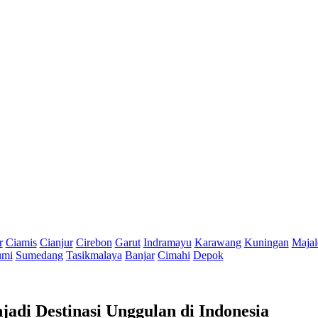
r
Ciamis
Cianjur
Cirebon
Garut
Indramayu
Karawang
Kuningan
Majal
umi
Sumedang
Tasikmalaya
Banjar
Cimahi
Depok
di Destinasi Unggulan di Indonesia