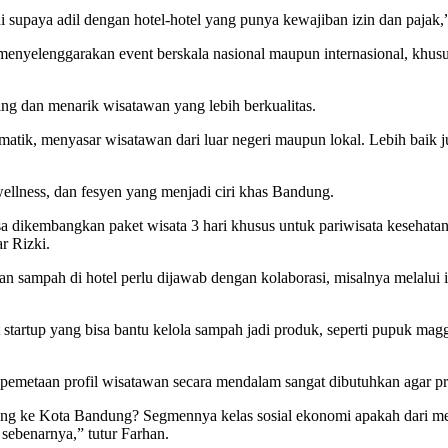
ni supaya adil dengan hotel-hotel yang punya kewajiban izin dan pajak,
m menyelenggarakan event berskala nasional maupun internasional, khu
ng dan menarik wisatawan yang lebih berkualitas.
matik, menyasar wisatawan dari luar negeri maupun lokal. Lebih baik j
ellness, dan fesyen yang menjadi ciri khas Bandung.
dikembangkan paket wisata 3 hari khusus untuk pariwisata kesehatan. 
r Rizki.
aan sampah di hotel perlu dijawab dengan kolaborasi, misalnya melalui
 startup yang bisa bantu kelola sampah jadi produk, seperti pupuk magg
etaan profil wisatawan secara mendalam sangat dibutuhkan agar prog
ang ke Kota Bandung? Segmennya kelas sosial ekonomi apakah dari mene
 sebenarnya,” tutur Farhan.