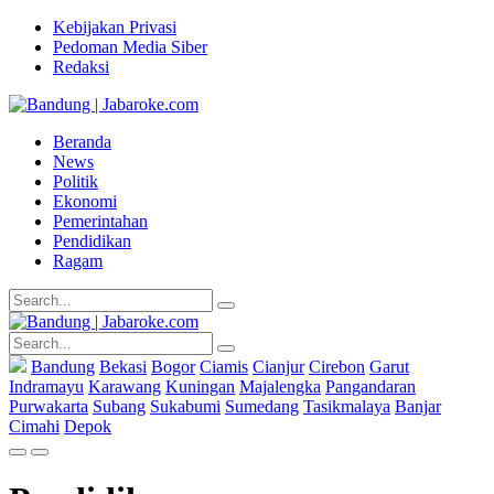
Kebijakan Privasi
Pedoman Media Siber
Redaksi
Beranda
News
Politik
Ekonomi
Pemerintahan
Pendidikan
Ragam
Bandung
Bekasi
Bogor
Ciamis
Cianjur
Cirebon
Garut
Indramayu
Karawang
Kuningan
Majalengka
Pangandaran
Purwakarta
Subang
Sukabumi
Sumedang
Tasikmalaya
Banjar
Cimahi
Depok