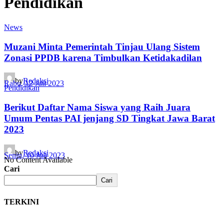
Pendidikan
News
Muzani Minta Pemerintah Tinjau Ulang Sistem
Zonasi PPDB karena Timbulkan Ketidakadilan
by
Redaksi
Rabu, 12 Juli 2023
Pendidikan
Berikut Daftar Nama Siswa yang Raih Juara
Umum Pentas PAI jenjang SD Tingkat Jawa Barat
2023
by
Redaksi
Senin, 10 Juli 2023
No Content Available
Cari
Cari
TERKINI