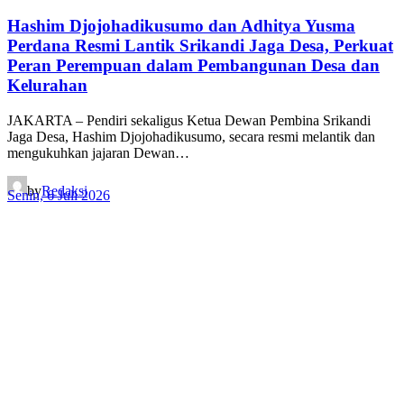
Hashim Djojohadikusumo dan Adhitya Yusma
Perdana Resmi Lantik Srikandi Jaga Desa, Perkuat
Peran Perempuan dalam Pembangunan Desa dan
Kelurahan
JAKARTA – Pendiri sekaligus Ketua Dewan Pembina Srikandi
Jaga Desa, Hashim Djojohadikusumo, secara resmi melantik dan
mengukuhkan jajaran Dewan…
by
Redaksi
Senin, 6 Juli 2026