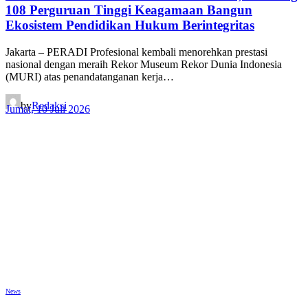
108 Perguruan Tinggi Keagamaan Bangun
Ekosistem Pendidikan Hukum Berintegritas
Jakarta – PERADI Profesional kembali menorehkan prestasi
nasional dengan meraih Rekor Museum Rekor Dunia Indonesia
(MURI) atas penandatanganan kerja…
by
Redaksi
Jumat, 10 Juli 2026
News