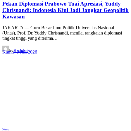
Pekan Diplomasi Prabowo Tuai Apresiasi, Yuddy
Chrisnandi: Indonesia Kini Jadi Jangkar Geopolitik
Kawasan
JAKARTA — Guru Besar Ilmu Politik Universitas Nasional
(Unas), Prof. Dr. Yuddy Chrisnandi, menilai rangkaian diplomasi
tingkat tinggi yang diterima…
by
Redaksi
Kamis, 9 Juli 2026
News