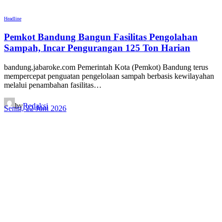
Headline
Pemkot Bandung Bangun Fasilitas Pengolahan
Sampah, Incar Pengurangan 125 Ton Harian
bandung.jabaroke.com Pemerintah Kota (Pemkot) Bandung terus
mempercepat penguatan pengelolaan sampah berbasis kewilayahan
melalui penambahan fasilitas…
by
Redaksi
Senin, 22 Juni 2026