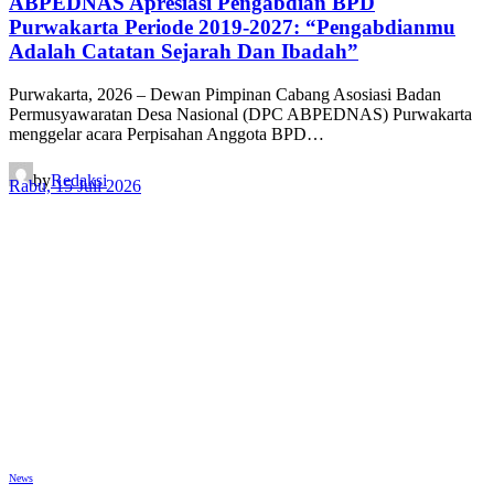
ABPEDNAS Apresiasi Pengabdian BPD
Purwakarta Periode 2019-2027: “Pengabdianmu
Adalah Catatan Sejarah Dan Ibadah”
Purwakarta, 2026 – Dewan Pimpinan Cabang Asosiasi Badan
Permusyawaratan Desa Nasional (DPC ABPEDNAS) Purwakarta
menggelar acara Perpisahan Anggota BPD…
by
Redaksi
Rabu, 15 Juli 2026
News