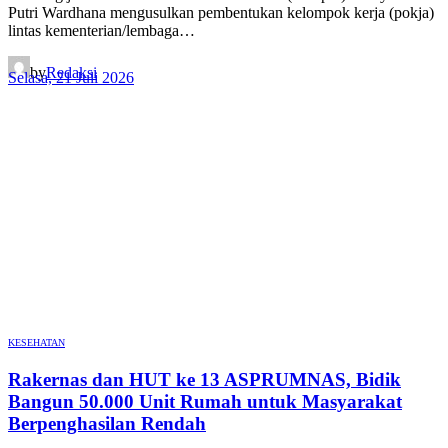
Putri Wardhana mengusulkan pembentukan kelompok kerja (pokja)
lintas kementerian/lembaga…
by
Redaksi
Selasa, 21 Juli 2026
KESEHATAN
Rakernas dan HUT ke 13 ASPRUMNAS, Bidik
Bangun 50.000 Unit Rumah untuk Masyarakat
Berpenghasilan Rendah