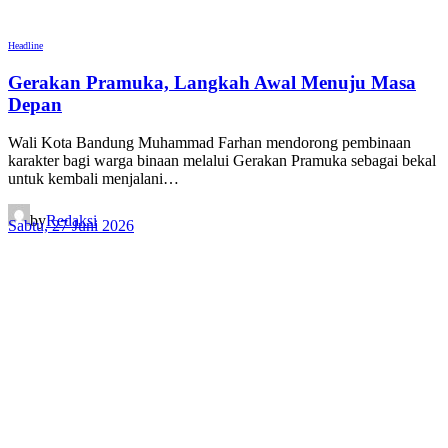
Headline
Gerakan Pramuka, Langkah Awal Menuju Masa
Depan
Wali Kota Bandung Muhammad Farhan mendorong pembinaan
karakter bagi warga binaan melalui Gerakan Pramuka sebagai bekal
untuk kembali menjalani…
by
Redaksi
Sabtu, 27 Juni 2026