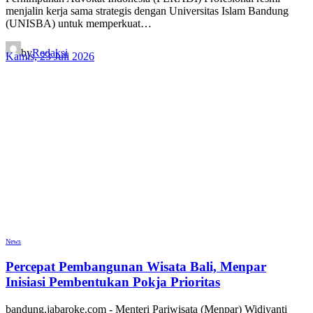
menjalin kerja sama strategis dengan Universitas Islam Bandung
(UNISBA) untuk memperkuat…
by
Redaksi
Kamis, 23 Juli 2026
News
Percepat Pembangunan Wisata Bali, Menpar
Inisiasi Pembentukan Pokja Prioritas
bandung.jabaroke.com - Menteri Pariwisata (Menpar) Widiyanti