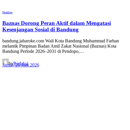
Headline
Baznas Dorong Peran Aktif dalam Mengatasi
Kesenjangan Sosial di Bandung
bandung.jabaroke.com Wali Kota Bandung Muhammad Farhan
melantik Pimpinan Badan Amil Zakat Nasional (Baznas) Kota
Bandung Periode 2026–2031 di Pendopo,…
by
Redaksi
Jumat, 26 Juni 2026