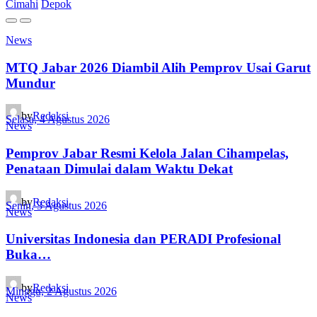
Cimahi
Depok
News
MTQ Jabar 2026 Diambil Alih Pemprov Usai Garut
Mundur
by
Redaksi
Selasa, 4 Agustus 2026
News
Pemprov Jabar Resmi Kelola Jalan Cihampelas,
Penataan Dimulai dalam Waktu Dekat
by
Redaksi
Senin, 3 Agustus 2026
News
Universitas Indonesia dan PERADI Profesional
Buka…
by
Redaksi
Minggu, 2 Agustus 2026
News