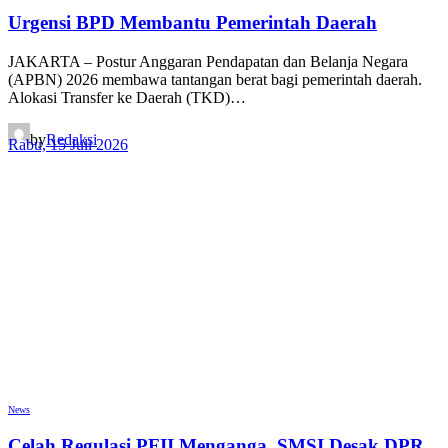
Urgensi BPD Membantu Pemerintah Daerah
JAKARTA – Postur Anggaran Pendapatan dan Belanja Negara
(APBN) 2026 membawa tantangan berat bagi pemerintah daerah.
Alokasi Transfer ke Daerah (TKD)…
by
Redaksi
Rabu, 15 Juli 2026
News
Celah Regulasi PFII Menganga, SMSI Desak DPR