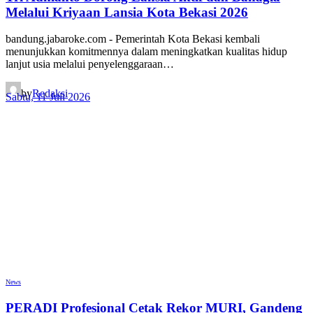
Melalui Kriyaan Lansia Kota Bekasi 2026
bandung.jabaroke.com - Pemerintah Kota Bekasi kembali
menunjukkan komitmennya dalam meningkatkan kualitas hidup
lanjut usia melalui penyelenggaraan…
by
Redaksi
Sabtu, 11 Juli 2026
News
PERADI Profesional Cetak Rekor MURI, Gandeng