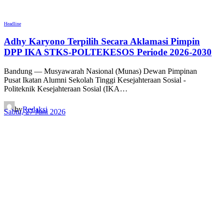
Headline
Adhy Karyono Terpilih Secara Aklamasi Pimpin
DPP IKA STKS-POLTEKESOS Periode 2026-2030
Bandung — Musyawarah Nasional (Munas) Dewan Pimpinan
Pusat Ikatan Alumni Sekolah Tinggi Kesejahteraan Sosial -
Politeknik Kesejahteraan Sosial (IKA…
by
Redaksi
Sabtu, 27 Juni 2026