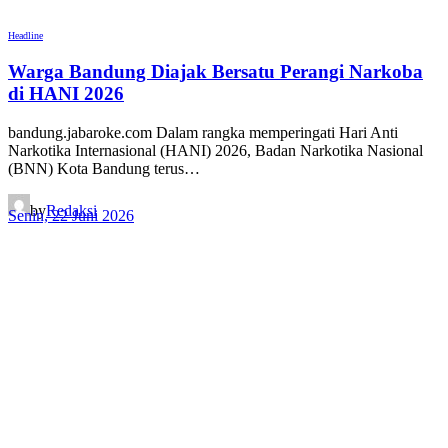
Headline
Warga Bandung Diajak Bersatu Perangi Narkoba
di HANI 2026
bandung.jabaroke.com Dalam rangka memperingati Hari Anti
Narkotika Internasional (HANI) 2026, Badan Narkotika Nasional
(BNN) Kota Bandung terus…
by
Redaksi
Senin, 22 Juni 2026