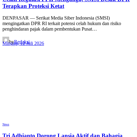
Terapkan Proteksi Ketat
DENPASAR — Serikat Media Siber Indonesia (SMSI)
mengingatkan DPR RI terkait potensi celah hukum dan risiko
penghindaran pajak dalam pembentukan Pusat…
by
Redaksi
Minggu, 12 Juli 2026
News
Tri Adhianto Dorong Lansia Aktif dan Bahagia