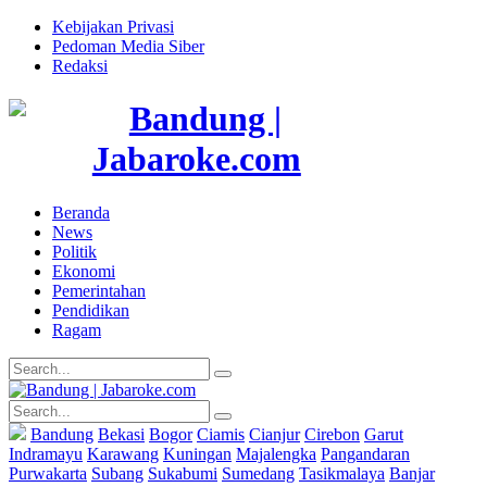
Kebijakan Privasi
Pedoman Media Siber
Redaksi
Beranda
News
Politik
Ekonomi
Pemerintahan
Pendidikan
Ragam
Bandung
Bekasi
Bogor
Ciamis
Cianjur
Cirebon
Garut
Indramayu
Karawang
Kuningan
Majalengka
Pangandaran
Purwakarta
Subang
Sukabumi
Sumedang
Tasikmalaya
Banjar