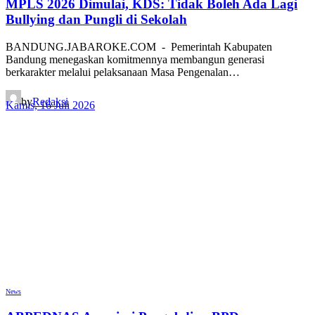
MPLS 2026 Dimulai, KDS: Tidak Boleh Ada Lagi
Bullying dan Pungli di Sekolah
BANDUNG.JABAROKE.COM - Pemerintah Kabupaten
Bandung menegaskan komitmennya membangun generasi
berkarakter melalui pelaksanaan Masa Pengenalan…
by
Redaksi
Kamis, 16 Juli 2026
News