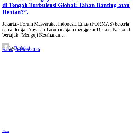
di Tengah Turbulensi Global: Tahan Banting atau
Rentan?”.
Jakarta,- Forum Masyarakat Indonesia Emas (FORMAS) bekerja
sama dengan Yayasan Tarumanagara menggelar Diskusi Nasional
bertajuk “Menguji Ketahanan…
by
Redaksi
Sabtu, 18 Juli 2026
News