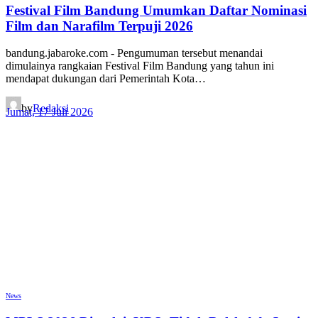
Festival Film Bandung Umumkan Daftar Nominasi
Film dan Narafilm Terpuji 2026
bandung.jabaroke.com - Pengumuman tersebut menandai
dimulainya rangkaian Festival Film Bandung yang tahun ini
mendapat dukungan dari Pemerintah Kota…
by
Redaksi
Jumat, 17 Juli 2026
News