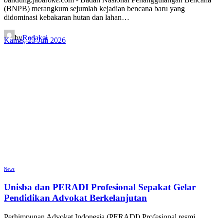
(BNPB) merangkum sejumlah kejadian bencana baru yang
didominasi kebakaran hutan dan lahan…
by
Redaksi
Kamis, 23 Juli 2026
News
Unisba dan PERADI Profesional Sepakat Gelar
Pendidikan Advokat Berkelanjutan
Perhimpunan Advokat Indonesia (PERADI) Profesional resmi