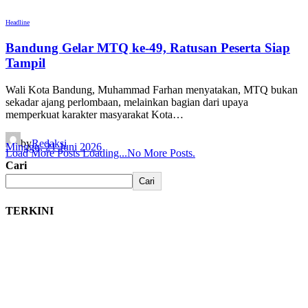
Headline
Bandung Gelar MTQ ke-49, Ratusan Peserta Siap
Tampil
Wali Kota Bandung, Muhammad Farhan menyatakan, MTQ bukan
sekadar ajang perlombaan, melainkan bagian dari upaya
memperkuat karakter masyarakat Kota…
by
Redaksi
Minggu, 21 Juni 2026
Load More Posts
Loading...
No More Posts.
Cari
Cari
TERKINI