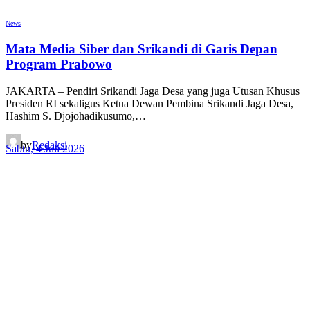
News
Mata Media Siber dan Srikandi di Garis Depan
Program Prabowo
JAKARTA – Pendiri Srikandi Jaga Desa yang juga Utusan Khusus
Presiden RI sekaligus Ketua Dewan Pembina Srikandi Jaga Desa,
Hashim S. Djojohadikusumo,…
by
Redaksi
Sabtu, 4 Juli 2026