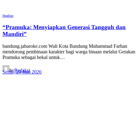
Headline
“Pramuka: Menyiapkan Generasi Tangguh dan
Mandiri”
bandung.jabaroke.com Wali Kota Bandung Muhammad Farhan
mendorong pembinaan karakter bagi warga binaan melalui Gerakan
Pramuka sebagai bekal untuk…
by
Redaksi
Senin, 29 Juni 2026