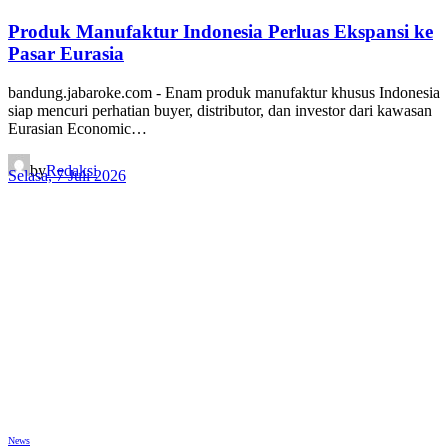
Produk Manufaktur Indonesia Perluas Ekspansi ke
Pasar Eurasia
bandung.jabaroke.com - Enam produk manufaktur khusus Indonesia
siap mencuri perhatian buyer, distributor, dan investor dari kawasan
Eurasian Economic…
by
Redaksi
Selasa, 7 Juli 2026
News