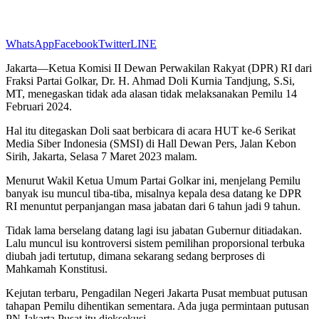
WhatsApp
Facebook
Twitter
LINE
Jakarta—Ketua Komisi II Dewan Perwakilan Rakyat (DPR) RI dari
Fraksi Partai Golkar, Dr. H. Ahmad Doli Kurnia Tandjung, S.Si,
MT, menegaskan tidak ada alasan tidak melaksanakan Pemilu 14
Februari 2024.
Hal itu ditegaskan Doli saat berbicara di acara HUT ke-6 Serikat
Media Siber Indonesia (SMSI) di Hall Dewan Pers, Jalan Kebon
Sirih, Jakarta, Selasa 7 Maret 2023 malam.
Menurut Wakil Ketua Umum Partai Golkar ini, menjelang Pemilu
banyak isu muncul tiba-tiba, misalnya kepala desa datang ke DPR
RI menuntut perpanjangan masa jabatan dari 6 tahun jadi 9 tahun.
Tidak lama berselang datang lagi isu jabatan Gubernur ditiadakan.
Lalu muncul isu kontroversi sistem pemilihan proporsional terbuka
diubah jadi tertutup, dimana sekarang sedang berproses di
Mahkamah Konstitusi.
Kejutan terbaru, Pengadilan Negeri Jakarta Pusat membuat putusan
tahapan Pemilu dihentikan sementara. Ada juga permintaan putusan
PN Jakarta Pusat itu dieksekusi.