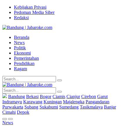
Kebijakan Privasi
Pedoman Media Siber
Redaksi
Beranda
News
Politik
Ekonomi
Pemerintahan
Pendidikan
Ragam
Bandung
Bekasi
Bogor
Ciamis
Cianjur
Cirebon
Garut
Indramayu
Karawang
Kuningan
Majalengka
Pangandaran
Purwakarta
Subang
Sukabumi
Sumedang
Tasikmalaya
Banjar
Cimahi
Depok
News