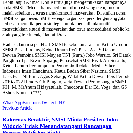
Lebih lanjut Ahmad Doli Kurnia juga mengemukakan harapannya
pada SMSI. “Media harus berikan informasi yang clear, bukan
malah sebaliknya terus mengkompori masyarakat. Di sinilah peran
SMSI sangat besar. SMSI sebagai organisasi pers dengan anggota
terbesar memiliki peran strategis untuk menjadi lokomotif
menyejukkan situasi di masyarakat dan terus mengedukasi public ke
arah yang lebih baik,” lanjut Doli.
Hadir dalam resepsi HUT SMSI tersebut antara lain Ketua Umum
SMSI Pusat Firdaus, Ketua Umum PWI Pusat Atal S Depari,
Dewan Pembina SMSI Mayjen TNI (Purn.) Joko Warsito, Sri Datuk
Panglima Tjut Erwin Suparjo, Penasehat SMSI Ervik Ari Susanto,
Ketua Umum Perkumpulan Pemimpin Redaksi Media Siber
Indonesia Iman Handiman, Ketua Badan Siber Nasional SMSI
Laksdya TNI Purn. Agus Setiadji, Wakil Ketua Dewan Pers Periode
2019-2022 Hendry Ch Bangun, serta Dewan Pertimbangan SMSI
KH. M. Ma’shum Hidayatullah, Theodorus Dar Edi Yoga, dan GS
Ashok Kumar. (***)
WhatsApp
Facebook
Twitter
LINE
Previous Article
Rakernas Berakhir, SMSI Minta Presiden Joko
Widodo Tidak Menandatangani Rancangan
Perpres Publisher Right