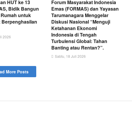
an HUT ke 13
Forum Masyarakat Indonesia
, Bidik Bangun
Emas (FORMAS) dan Yayasan
t Rumah untuk
Tarumanagara Menggelar
 Berpenghasilan
Diskusi Nasional “Menguji
Ketahanan Ekonomi
Indonesia di Tengah
li 2026
Turbulensi Global: Tahan
Banting atau Rentan?”.
Sabtu, 18 Juli 2026
ad More Posts