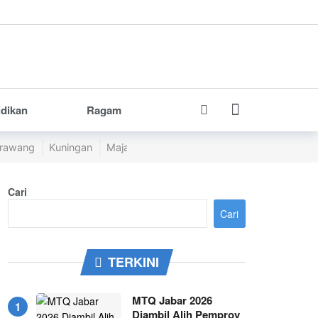
idikan
Ragam
rawang
Kuningan
Majalengka
Pangandaran
Purwakarta
Cari
Cari
TERKINI
MTQ Jabar 2026
Diambil Alih Pemprov