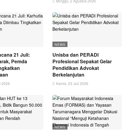
Minggu, 2 Agustus 2026
NEWS
cana 21 Juli:
Unisba dan PERADI
arak, Pemda
Profesional Sepakat Gelar
ngkatkan
Pendidikan Advokat
gaan
Berkelanjutan
i 2026
Kamis, 23 Juli 2026
NEWS