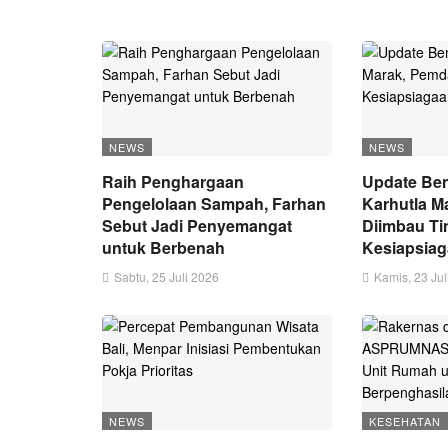
NEWS
NEWS
Raih Penghargaan
Update Ben
Pengelolaan Sampah, Farhan
Karhutla M
Sebut Jadi Penyemangat
Diimbau Ti
untuk Berbenah
Kesiapsia
Sabtu, 25 Juli 2026
Kamis, 23 Jul
NEWS
KESEHATAN