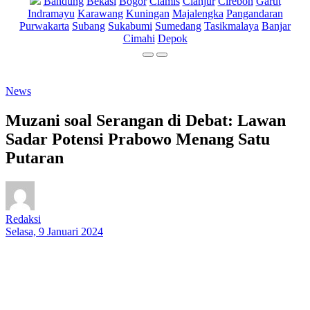
Bandung
Bekasi
Bogor
Ciamis
Cianjur
Cirebon
Garut
Indramayu
Karawang
Kuningan
Majalengka
Pangandaran
Purwakarta
Subang
Sukabumi
Sumedang
Tasikmalaya
Banjar
Cimahi
Depok
News
Muzani soal Serangan di Debat: Lawan
Sadar Potensi Prabowo Menang Satu
Putaran
Redaksi
Selasa, 9 Januari 2024