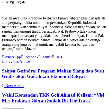
atas segalanya.
“Sejak awal Pak Prabowo berbicara bahwa jabatan presiden adalah
alat perjuangan kita untuk mempersatukan Republik Indonesia,
mempersatukan semua rakyat Indonesia. Sebagai negarawan, beliau
sangat menjunjung tinggi persatuab, Pak Prabowo tidak ingin
mendapat kekuasaan yang tidak atas kehendak rakyat. Karena Pak
Prabowo pernah berkata bahwa Ganjar dan Anies adalah orang-
orang yang juga berniat untuk mengabdi kepada bangsa dan
negara,” tutup Muzani.
WhatsApp
Facebook
Twitter
LINE
Previous Article
Sekjen Gerindra: Program Makan Siang dan Susu
Gratis akan Gairahkan Ekonomi Rakyat
Next Article
Wakil Komandan TKN Golf Ahmad Kailani: “Visi
Misi Prabowo-Gibran Sudah On The Track”