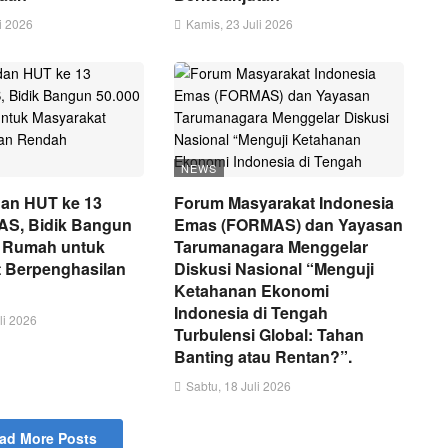
i 2026
Kamis, 23 Juli 2026
NEWS
an HUT ke 13
Forum Masyarakat Indonesia
, Bidik Bangun
Emas (FORMAS) dan Yayasan
t Rumah untuk
Tarumanagara Menggelar
 Berpenghasilan
Diskusi Nasional “Menguji
Ketahanan Ekonomi
Indonesia di Tengah
li 2026
Turbulensi Global: Tahan
Banting atau Rentan?”.
Sabtu, 18 Juli 2026
ad More Posts