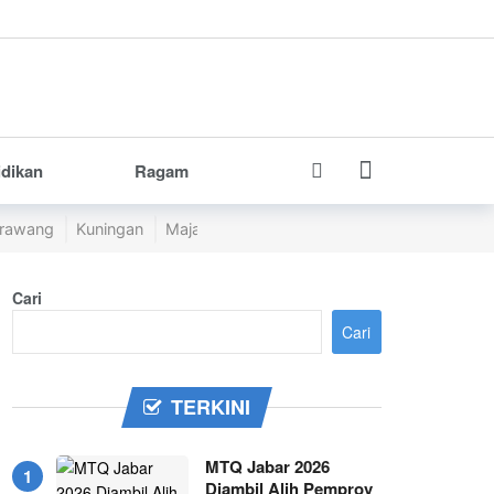
idikan
Ragam
rawang
Kuningan
Majalengka
Pangandaran
Purwakarta
Cari
Cari
TERKINI
MTQ Jabar 2026
Diambil Alih Pemprov