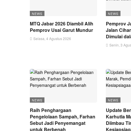
NEWS
NEWS
MTQ Jabar 2026 Diambil Alih
Pemprov Ja
Pemprov Usai Garut Mundur
Jalan Ciha
Dimulai da
Selasa, 4 Agustus 2026
Senin, 3 Agu
NEWS
NEWS
Raih Penghargaan
Update Ben
Pengelolaan Sampah, Farhan
Karhutla M
Sebut Jadi Penyemangat
Diimbau Ti
untuk Berbenah
Kesiapsia