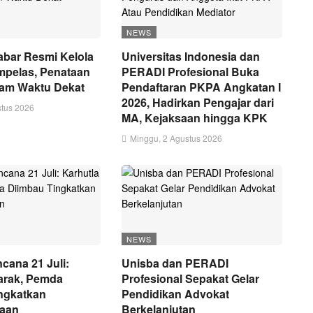
NEWS
bar Resmi Kelola
Universitas Indonesia dan
mpelas, Penataan
PERADI Profesional Buka
lam Waktu Dekat
Pendaftaran PKPA Angkatan I
2026, Hadirkan Pengajar dari
stus 2026
MA, Kejaksaan hingga KPK
Minggu, 2 Agustus 2026
NEWS
cana 21 Juli:
Unisba dan PERADI
arak, Pemda
Profesional Sepakat Gelar
ngkatkan
Pendidikan Advokat
gaan
Berkelanjutan