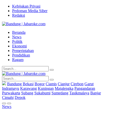
Kebijakan Privasi
Pedoman Media Siber
Redaksi
Beranda
News
Politik
Ekonomi
Pemerintahan
Pendidikan
Ragam
Bandung
Bekasi
Bogor
Ciamis
Cianjur
Cirebon
Garut
Indramayu
Karawang
Kuningan
Majalengka
Pangandaran
Purwakarta
Subang
Sukabumi
Sumedang
Tasikmalaya
Banjar
Cimahi
Depok
News