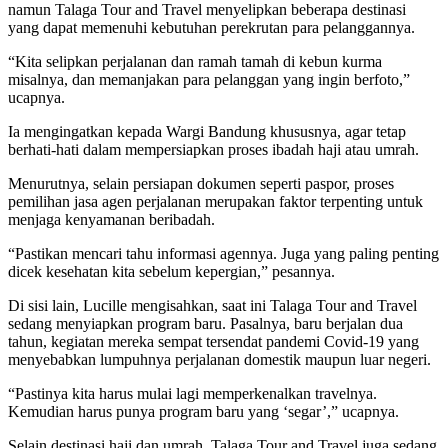
namun Talaga Tour and Travel menyelipkan beberapa destinasi
yang dapat memenuhi kebutuhan perekrutan para pelanggannya.
“Kita selipkan perjalanan dan ramah tamah di kebun kurma
misalnya, dan memanjakan para pelanggan yang ingin berfoto,”
ucapnya.
Ia mengingatkan kepada Wargi Bandung khususnya, agar tetap
berhati-hati dalam mempersiapkan proses ibadah haji atau umrah.
Menurutnya, selain persiapan dokumen seperti paspor, proses
pemilihan jasa agen perjalanan merupakan faktor terpenting untuk
menjaga kenyamanan beribadah.
“Pastikan mencari tahu informasi agennya. Juga yang paling penting
dicek kesehatan kita sebelum kepergian,” pesannya.
Di sisi lain, Lucille mengisahkan, saat ini Talaga Tour and Travel
sedang menyiapkan program baru. Pasalnya, baru berjalan dua
tahun, kegiatan mereka sempat tersendat pandemi Covid-19 yang
menyebabkan lumpuhnya perjalanan domestik maupun luar negeri.
“Pastinya kita harus mulai lagi memperkenalkan travelnya.
Kemudian harus punya program baru yang ‘segar’,” ucapnya.
Selain destinasi haji dan umrah, Talaga Tour and Travel juga sedang