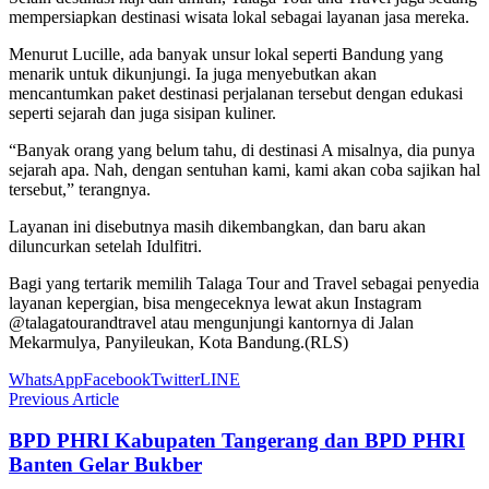
mempersiapkan destinasi wisata lokal sebagai layanan jasa mereka.
Menurut Lucille, ada banyak unsur lokal seperti Bandung yang
menarik untuk dikunjungi. Ia juga menyebutkan akan
mencantumkan paket destinasi perjalanan tersebut dengan edukasi
seperti sejarah dan juga sisipan kuliner.
“Banyak orang yang belum tahu, di destinasi A misalnya, dia punya
sejarah apa. Nah, dengan sentuhan kami, kami akan coba sajikan hal
tersebut,” terangnya.
Layanan ini disebutnya masih dikembangkan, dan baru akan
diluncurkan setelah Idulfitri.
Bagi yang tertarik memilih Talaga Tour and Travel sebagai penyedia
layanan kepergian, bisa mengeceknya lewat akun Instagram
@talagatourandtravel atau mengunjungi kantornya di Jalan
Mekarmulya, Panyileukan, Kota Bandung.(RLS)
WhatsApp
Facebook
Twitter
LINE
Previous Article
BPD PHRI Kabupaten Tangerang dan BPD PHRI
Banten Gelar Bukber