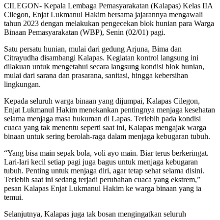
CILEGON- Kepala Lembaga Pemasyarakatan (Kalapas) Kelas IIA
Cilegon, Enjat Lukmanul Hakim bersama jajarannya mengawali
tahun 2023 dengan melakukan pengecekan blok hunian para Warga
Binaan Pemasyarakatan (WBP), Senin (02/01) pagi.
Satu persatu hunian, mulai dari gedung Arjuna, Bima dan
Citrayudha disambangi Kalapas. Kegiatan kontrol langsung ini
dilakuan untuk mengetahui secara langsung kondisi blok hunian,
mulai dari sarana dan prasarana, sanitasi, hingga kebersihan
lingkungan.
Kepada seluruh warga binaan yang dijumpai, Kalapas Cilegon,
Enjat Lukmanul Hakim menekankan pentingnya menjaga kesehatan
selama menjaga masa hukuman di Lapas. Terlebih pada kondisi
cuaca yang tak menentu seperti saat ini, Kalapas mengajak warga
binaan untuk sering berolah-raga dalam menjaga kebugaran tubuh.
“Yang bisa main sepak bola, voli ayo main. Biar terus berkeringat.
Lari-lari kecil setiap pagi juga bagus untuk menjaga kebugaran
tubuh. Penting untuk menjaga diri, agar tetap sehat selama disini.
Terlebih saat ini sedang terjadi perubahan cuaca yang ekstrem,”
pesan Kalapas Enjat Lukmanul Hakim ke warga binaan yang ia
temui.
Selanjutnya, Kalapas juga tak bosan mengingatkan seluruh