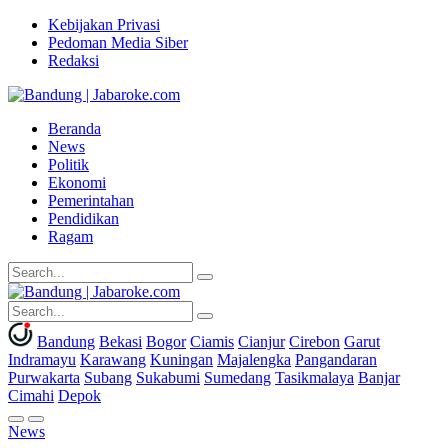
Kebijakan Privasi
Pedoman Media Siber
Redaksi
Beranda
News
Politik
Ekonomi
Pemerintahan
Pendidikan
Ragam
Bandung
Bekasi
Bogor
Ciamis
Cianjur
Cirebon
Garut
Indramayu
Karawang
Kuningan
Majalengka
Pangandaran
Purwakarta
Subang
Sukabumi
Sumedang
Tasikmalaya
Banjar
Cimahi
Depok
News