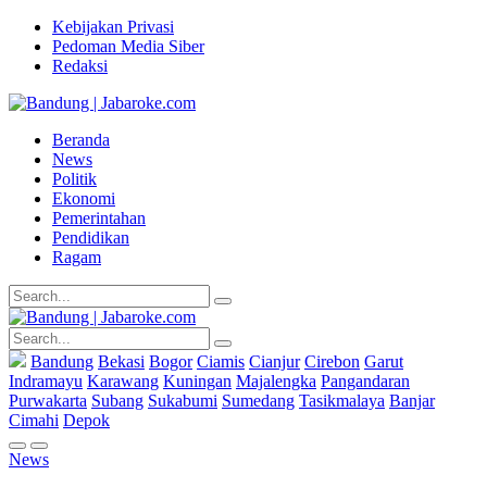
Kebijakan Privasi
Pedoman Media Siber
Redaksi
Beranda
News
Politik
Ekonomi
Pemerintahan
Pendidikan
Ragam
Bandung
Bekasi
Bogor
Ciamis
Cianjur
Cirebon
Garut
Indramayu
Karawang
Kuningan
Majalengka
Pangandaran
Purwakarta
Subang
Sukabumi
Sumedang
Tasikmalaya
Banjar
Cimahi
Depok
News