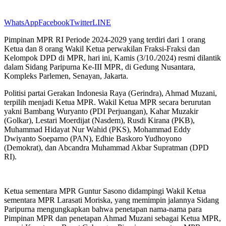
WhatsApp
Facebook
Twitter
LINE
Pimpinan MPR RI Periode 2024-2029 yang terdiri dari 1 orang
Ketua dan 8 orang Wakil Ketua perwakilan Fraksi-Fraksi dan
Kelompok DPD di MPR, hari ini, Kamis (3/10./2024) resmi dilantik
dalam Sidang Paripurna Ke-III MPR, di Gedung Nusantara,
Kompleks Parlemen, Senayan, Jakarta.
Politisi partai Gerakan Indonesia Raya (Gerindra), Ahmad Muzani,
terpilih menjadi Ketua MPR. Wakil Ketua MPR secara berurutan
yakni Bambang Wuryanto (PDI Perjuangan), Kahar Muzakir
(Golkar), Lestari Moerdijat (Nasdem), Rusdi Kirana (PKB),
Muhammad Hidayat Nur Wahid (PKS), Mohammad Eddy
Dwiyanto Soeparno (PAN), Edhie Baskoro Yudhoyono
(Demokrat), dan Abcandra Muhammad Akbar Supratman (DPD
RI).
Ketua sementara MPR Guntur Sasono didampingi Wakil Ketua
sementara MPR Larasati Moriska, yang memimpin jalannya Sidang
Paripurna mengungkapkan bahwa penetapan nama-nama para
Pimpinan MPR dan penetapan Ahmad Muzani sebagai Ketua MPR,