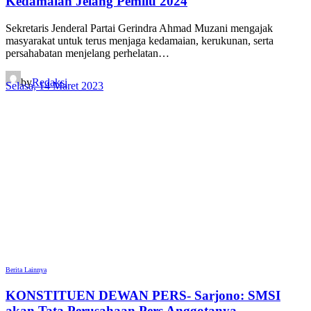
Kedamaian Jelang Pemilu 2024
Sekretaris Jenderal Partai Gerindra Ahmad Muzani mengajak
masyarakat untuk terus menjaga kedamaian, kerukunan, serta
persahabatan menjelang perhelatan…
by
Redaksi
Selasa, 14 Maret 2023
Berita Lainnya
KONSTITUEN DEWAN PERS- Sarjono: SMSI
akan Tata Perusahaan Pers Anggotanya