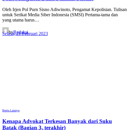
Oleh Irjen Pol Purn Sisno Adiwinoto, Pengamat Kepolisian. Tulisan
untuk Serikat Media Siber Indonesia (SMSI) Pertama-tama dan
yang utama harus…
by
Redaksi
Selasa, 21 Februari 2023
Berita Lainnya
Kenapa Advokat Terkesan Banyak dari Suku
Batak (Bagian 3, terakhir)