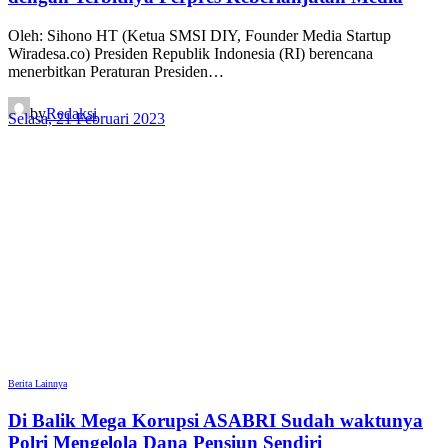
Oleh: Sihono HT (Ketua SMSI DIY, Founder Media Startup
Wiradesa.co) Presiden Republik Indonesia (RI) berencana
menerbitkan Peraturan Presiden…
by
Redaksi
Selasa, 21 Februari 2023
Berita Lainnya
Di Balik Mega Korupsi ASABRI Sudah waktunya
Polri Mengelola Dana Pensiun Sendiri