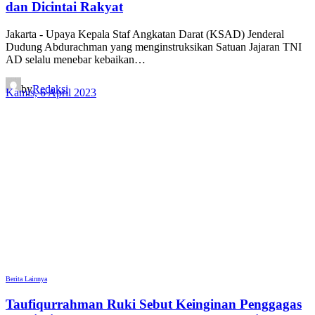
dan Dicintai Rakyat
Jakarta - Upaya Kepala Staf Angkatan Darat (KSAD) Jenderal
Dudung Abdurachman yang menginstruksikan Satuan Jajaran TNI
AD selalu menebar kebaikan…
by
Redaksi
Kamis, 6 April 2023
Berita Lainnya
Taufiqurrahman Ruki Sebut Keinginan Penggagas