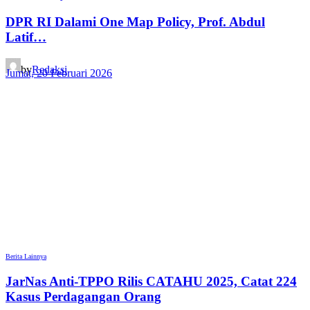
DPR RI Dalami One Map Policy, Prof. Abdul
Latif…
by
Redaksi
Jumat, 20 Februari 2026
Berita Lainnya
JarNas Anti-TPPO Rilis CATAHU 2025, Catat 224
Kasus Perdagangan Orang