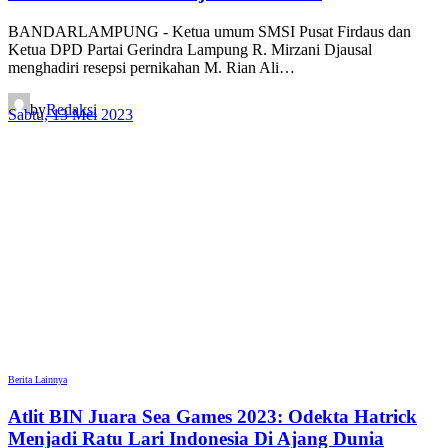
BANDARLAMPUNG - Ketua umum SMSI Pusat Firdaus dan
Ketua DPD Partai Gerindra Lampung R. Mirzani Djausal
menghadiri resepsi pernikahan M. Rian Ali…
by
Redaksi
Sabtu, 13 Mei 2023
Berita Lainnya
Atlit BIN Juara Sea Games 2023: Odekta Hatrick
Menjadi Ratu Lari Indonesia Di Ajang Dunia