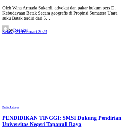
Oleh Wina Armada Sukardi, advokat dan pakar hukum pers D.
Kebudayaan Batak Secara geografis di Propinsi Sumatera Utara,
suku Batak terdiri dari 5…
by
Redaksi
Selasa, 21 Februari 2023
Berita Lainnya
PENDIDIKAN TINGGI: SMSI Dukung Pendirian
Universitas Negeri Tapanuli Raya