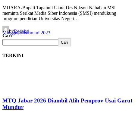
MUARA-Bupati Tapanuli Utara Drs Nikson Nababan MSi
meminta Serikat Media Siber Indonesia (SMSI) mendukung
program pendirian Universitas Negeri…
by
Redaksi
Minggu, 5 Februari 2023
Cari
Cari
TERKINI
MTQ Jabar 2026 Diambil Alih Pemprov Usai Garut
Mundur