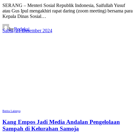
SERANG – Menteri Sosial Republik Indonesia, Saifullah Yusuf
atau Gus Ipul mengakhiri rapat daring (zoom meeting) bersama para
Kepala Dinas Sosial…
by
Redaksi
Sabtu, 21 Desember 2024
Berita Lainnya
Kang Empos Jadi Media Andalan Pengelolaan
Sampah di Kelurahan Samoja