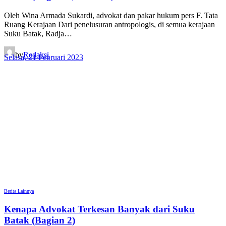
Oleh Wina Armada Sukardi, advokat dan pakar hukum pers F. Tata
Ruang Kerajaan Dari penelusuran antropologis, di semua kerajaan
Suku Batak, Radja…
by
Redaksi
Selasa, 21 Februari 2023
Berita Lainnya
Kenapa Advokat Terkesan Banyak dari Suku
Batak (Bagian 2)