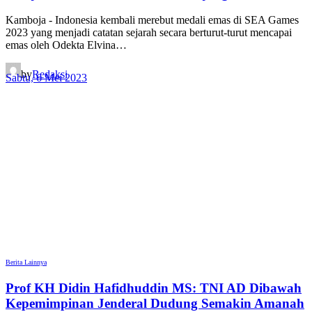
Kamboja - Indonesia kembali merebut medali emas di SEA Games
2023 yang menjadi catatan sejarah secara berturut-turut mencapai
emas oleh Odekta Elvina…
by
Redaksi
Sabtu, 6 Mei 2023
Berita Lainnya
Prof KH Didin Hafidhuddin MS: TNI AD Dibawah
Kepemimpinan Jenderal Dudung Semakin Amanah