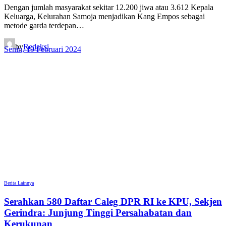
Dengan jumlah masyarakat sekitar 12.200 jiwa atau 3.612 Kepala
Keluarga, Kelurahan Samoja menjadikan Kang Empos sebagai
metode garda terdepan…
by
Redaksi
Senin, 19 Februari 2024
Berita Lainnya
Serahkan 580 Daftar Caleg DPR RI ke KPU, Sekjen
Gerindra: Junjung Tinggi Persahabatan dan
Kerukunan