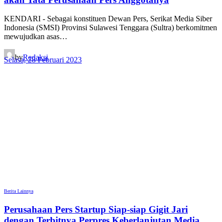
KENDARI - Sebagai konstituen Dewan Pers, Serikat Media Siber
Indonesia (SMSI) Provinsi Sulawesi Tenggara (Sultra) berkomitmen
mewujudkan asas…
by
Redaksi
Selasa, 28 Februari 2023
Berita Lainnya
Perusahaan Pers Startup Siap-siap Gigit Jari
dengan Terbitnya Perpres Keberlanjutan Media