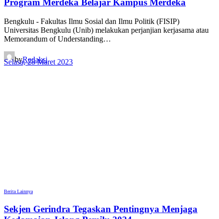
Program Merdeka Belajar Kampus Merdeka
Bengkulu - Fakultas Ilmu Sosial dan Ilmu Politik (FISIP)
Universitas Bengkulu (Unib) melakukan perjanjian kerjasama atau
Memorandum of Understanding…
by
Redaksi
Selasa, 28 Maret 2023
Berita Lainnya
Sekjen Gerindra Tegaskan Pentingnya Menjaga