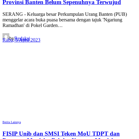
Provinsi Banten Belum Sepenuhnya Terwujud
SERANG - Keluarga besar Perkumpulan Urang Banten (PUB)
menggelar acara buka puasa bersama dengan tajuk 'Ngariung
Ramadhan' di Pokel Garden…
by
Redaksi
Rabu, 5 April 2023
Berita Lainnya
FISIP Unib dan SMSI Teken MoU TDPT dan