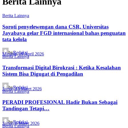
Berita Lainnya
Berita Lainnya
Soroti penyelewengan dana CSR, Universitas
Jayabaya gelar FGD internasional bahas penguatan
tata kelola
by
Redaksi
Minggu, 19 April 2026
Berita Lainnya
Transformasi Digital Birokrasi : Ketika Kesalahan
Sistem Bisa Digugat di Pengadilan
by
Redaksi
Jumat, 13 Maret 2026
Berita Lainnya
PERADI PROFESIONAL Hadir Bukan Sebagai
Tandingan Tetapi…
by
Redaksi
Jumat, 6 Maret 2026
Berita Lainnya