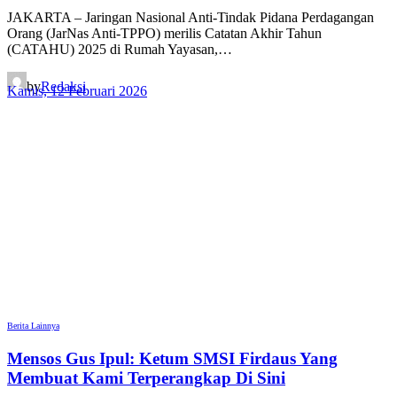
JAKARTA – Jaringan Nasional Anti-Tindak Pidana Perdagangan
Orang (JarNas Anti-TPPO) merilis Catatan Akhir Tahun
(CATAHU) 2025 di Rumah Yayasan,…
by
Redaksi
Kamis, 12 Februari 2026
Berita Lainnya
Mensos Gus Ipul: Ketum SMSI Firdaus Yang
Membuat Kami Terperangkap Di Sini