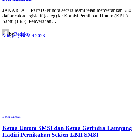
JAKARTA— Partai Gerindra secara resmi telah menyerahkan 580
daftar calon legislatif (caleg) ke Komisi Pemilihan Umum (KPU),
Sabtu (13/5). Penyerahan…
by
Redaksi
Minggu, 14 Mei 2023
Berita Lainnya
Ketua Umum SMSI dan Ketua Gerindra Lampung
Hadiri Pernikahan Sekjen LBH SMSI