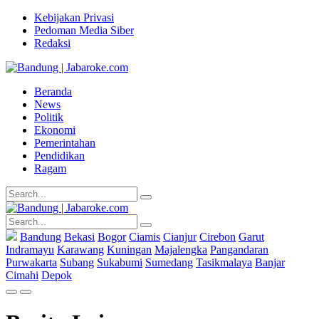
Kebijakan Privasi
Pedoman Media Siber
Redaksi
Beranda
News
Politik
Ekonomi
Pemerintahan
Pendidikan
Ragam
Bandung
Bekasi
Bogor
Ciamis
Cianjur
Cirebon
Garut
Indramayu
Karawang
Kuningan
Majalengka
Pangandaran
Purwakarta
Subang
Sukabumi
Sumedang
Tasikmalaya
Banjar
Cimahi
Depok