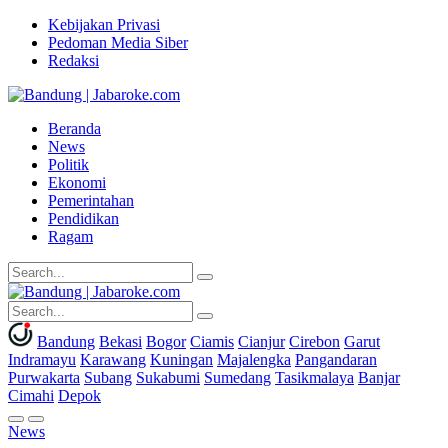
Kebijakan Privasi
Pedoman Media Siber
Redaksi
Beranda
News
Politik
Ekonomi
Pemerintahan
Pendidikan
Ragam
Bandung
Bekasi
Bogor
Ciamis
Cianjur
Cirebon
Garut
Indramayu
Karawang
Kuningan
Majalengka
Pangandaran
Purwakarta
Subang
Sukabumi
Sumedang
Tasikmalaya
Banjar
Cimahi
Depok
News