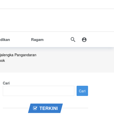
idikan
Ragam
jalengka
Pangandaran
pok
Cari
Cari
TERKINI