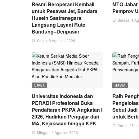
Resmi Beroperasi Kembali
MTQ Jabar 
untuk Pesawat Jet, Bandara
Pemprov U
Husein Sastranegara
Selasa, 4 A
Langsung Layani Rute
Bandung–Denpasar
Sabtu, 8 Agustus 2026
NEWS
NEWS
Universitas Indonesia dan
Raih Peng
PERADI Profesional Buka
Pengelola
Pendaftaran PKPA Angkatan I
Sebut Jad
2026, Hadirkan Pengajar dari
untuk Ber
MA, Kejaksaan hingga KPK
Sabtu, 25 Ju
Minggu, 2 Agustus 2026