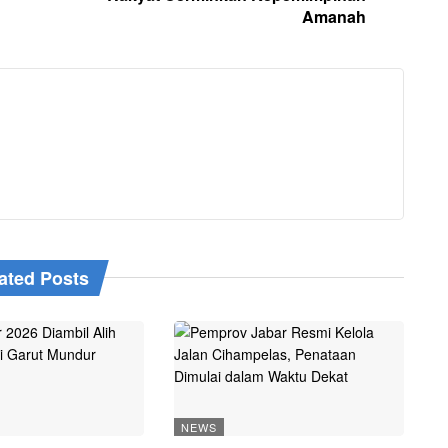
Amanah
ated Posts
NEWS