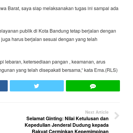
wa Barat, saya siap melaksanakan tugas ini sampai ada
elayanan publik di Kota Bandung tetap berjalan dengan
n juga harus berjalan sesuai dengan yang telah
i lebaran, ketersediaan pangan , keamanan, arus
ngunan yang telah disepakati bersama,” kata Ema.(RLS)
ook
Twitter
LINE
Next Article
Selamat Ginting: Nilai Ketulusan dan
Kepedulian Jenderal Dudung kepada
Rakyat Cerminkan Kepemimpinan