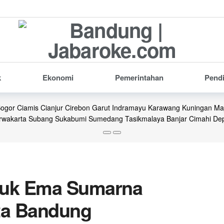
k
Ekonomi
Pemerintahan
Pend
Bogor
Ciamis
Cianjur
Cirebon
Garut
Indramayu
Karawang
Kuningan
Ma
rwakarta
Subang
Sukabumi
Sumedang
Tasikmalaya
Banjar
Cimahi
De
juk Ema Sumarna
ota Bandung