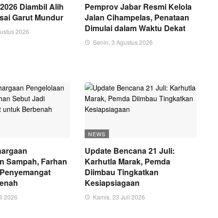
2026 Diambil Alih
Pemprov Jabar Resmi Kelola
sai Garut Mundur
Jalan Cihampelas, Penataan
Dimulai dalam Waktu Dekat
gustus 2026
Senin, 3 Agustus 2026
NEWS
hargaan
Update Bencana 21 Juli:
an Sampah, Farhan
Karhutla Marak, Pemda
i Penyemangat
Diimbau Tingkatkan
benah
Kesiapsiagaan
li 2026
Kamis, 23 Juli 2026