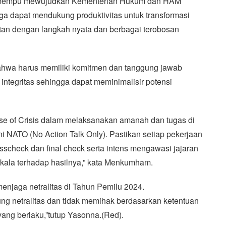
jib mempu mewujudkan Kementerian Hukum dan HAM
a dapat mendukung produktivitas untuk transformasi
utan dengan langkah nyata dan berbagai terobosan
ahwa harus memiliki komitmen dan tanggung jawab
integritas sehingga dapat meminimalisir potensi
nse of Crisis dalam melaksanakan amanah dan tugas di
 NATO (No Action Talk Only). Pastikan setiap pekerjaan
sscheck dan final check serta intens mengawasi jajaran
kala terhadap hasilnya,” kata Menkumham.
njaga netralitas di Tahun Pemilu 2024.
ung netralitas dan tidak memihak berdasarkan ketentuan
ang berlaku,”tutup Yasonna.(Red).