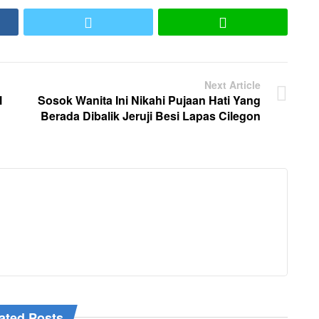
ook
Twitter
LINE
Next Article
l
Sosok Wanita Ini Nikahi Pujaan Hati Yang
Berada Dibalik Jeruji Besi Lapas Cilegon
ated Posts