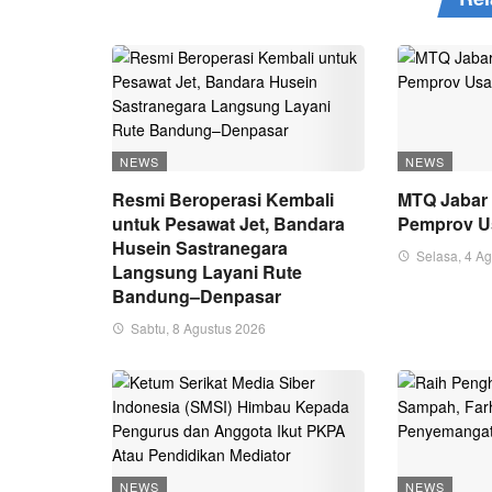
NEWS
NEWS
Resmi Beroperasi Kembali
MTQ Jabar 
untuk Pesawat Jet, Bandara
Pemprov U
Husein Sastranegara
Selasa, 4 A
Langsung Layani Rute
Bandung–Denpasar
Sabtu, 8 Agustus 2026
NEWS
NEWS