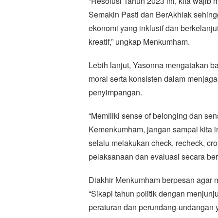
“Resolusi Tahun 2023 ini, kita wa
Semakin Pasti dan BerAkhlak sehingg
ekonomi yang inklusif dan berkelanj
kreatif,” ungkap Menkumham.
Lebih lanjut, Yasonna mengatakan b
moral serta konsisten dalam menjaga 
penyimpangan.
“Memiliki sense of belonging dan se
Kemenkumham, jangan sampai kita ini
selalu melakukan check, recheck, cro
pelaksanaan dan evaluasi secara ber
Diakhir Menkumham berpesan agar me
“Sikapi tahun politik dengan menjunj
peraturan dan perundang-undangan y