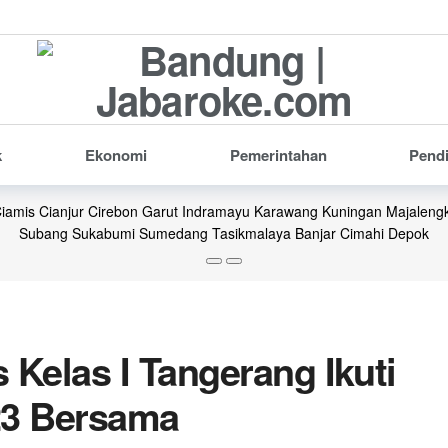
k
Ekonomi
Pemerintahan
Pend
iamis
Cianjur
Cirebon
Garut
Indramayu
Karawang
Kuningan
Majaleng
Subang
Sukabumi
Sumedang
Tasikmalaya
Banjar
Cimahi
Depok
s Kelas I Tangerang Ikuti
23 Bersama