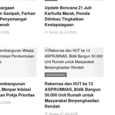
hargaan
Update Bencana 21 Juli:
an Sampah, Farhan
Karhutla Marak, Pemda
i Penyemangat
Diimbau Tingkatkan
benah
Kesiapsiagaan
li 2026
Kamis, 23 Juli 2026
KESEHATAN
Pembangunan
Rakernas dan HUT ke 13
, Menpar Inisiasi
ASPRUMNAS, Bidik Bangun
n Pokja Prioritas
50.000 Unit Rumah untuk
Masyarakat Berpenghasilan
uli 2026
Rendah
Selasa, 21 Juli 2026