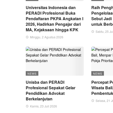
Universitas Indonesia dan
Raih Peng
PERADI Profesional Buka
Pengelola
Pendaftaran PKPA Angkatan I
Sebut Jad
2026, Hadirkan Pengajar dari
untuk Ber
MA, Kejaksaan hingga KPK
Sabtu, 25 Ju
Minggu, 2 Agustus 2026
NEWS
NEWS
Unisba dan PERADI
Percepat 
Profesional Sepakat Gelar
Wisata Bali
Pendidikan Advokat
Pembentuka
Berkelanjutan
Selasa, 21 J
Kamis, 23 Juli 2026