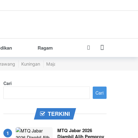
idikan
Ragam
rawang
Kuningan
Majalengka
Pangandaran
Purwakarta
Cari
Cari
TERKINI
MTQ Jabar 2026
Diambil Alih Pemprov