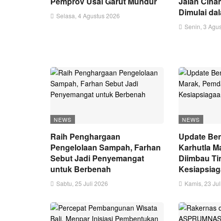
Pemprov Usai Garut Mundur
Jalan Ciha
Dimulai da
Selasa, 4 Agustus 2026
Senin, 3 Agu
NEWS
NEWS
Raih Penghargaan
Update Ben
Pengelolaan Sampah, Farhan
Karhutla M
Sebut Jadi Penyemangat
Diimbau Ti
untuk Berbenah
Kesiapsia
Sabtu, 25 Juli 2026
Kamis, 23 Jul