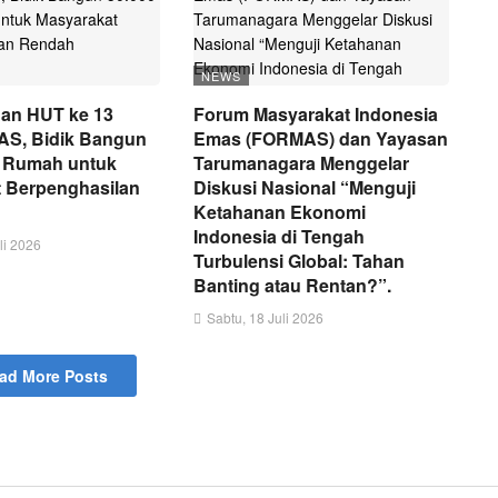
NEWS
an HUT ke 13
Forum Masyarakat Indonesia
, Bidik Bangun
Emas (FORMAS) dan Yayasan
t Rumah untuk
Tarumanagara Menggelar
 Berpenghasilan
Diskusi Nasional “Menguji
Ketahanan Ekonomi
Indonesia di Tengah
li 2026
Turbulensi Global: Tahan
Banting atau Rentan?”.
Sabtu, 18 Juli 2026
ad More Posts