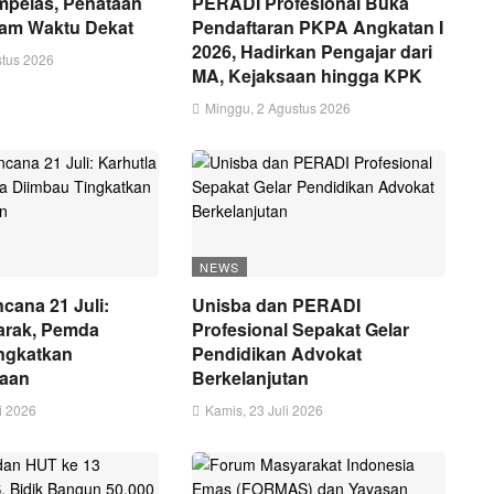
mpelas, Penataan
PERADI Profesional Buka
lam Waktu Dekat
Pendaftaran PKPA Angkatan I
2026, Hadirkan Pengajar dari
stus 2026
MA, Kejaksaan hingga KPK
Minggu, 2 Agustus 2026
NEWS
cana 21 Juli:
Unisba dan PERADI
arak, Pemda
Profesional Sepakat Gelar
ngkatkan
Pendidikan Advokat
gaan
Berkelanjutan
i 2026
Kamis, 23 Juli 2026