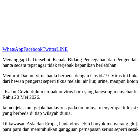
WhatsApp
Facebook
Twitter
LINE
Menanggapi hal tersebut, Kepala Bidang Pencegahan dan Pengendal
hanta secara tepat agar tidak terjebak kepanikan berlebihan.
Menurut Dadan, virus hanta berbeda dengan Covid-19. Virus ini buka
dari hewan pengerat seperti tikus melalui air liur, urine, maupun koto
“Kalau Covid dulu merupakan virus baru yang langsung menyebar luas
Rabu 20 Mei 2026.
Ia menjelaskan, gejala hantavirus pada umumnya menyerupai infeksi vi
yang berbeda di tiap wilayah dunia.
Di kawasan Asia dan Eropa, hantavirus lebih banyak menyerang ginja
paru-paru dan menimbulkan gangguan pernapasan serius seperti sesak