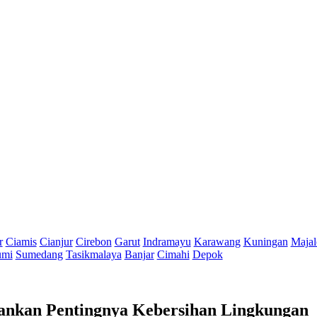
r
Ciamis
Cianjur
Cirebon
Garut
Indramayu
Karawang
Kuningan
Majal
umi
Sumedang
Tasikmalaya
Banjar
Cimahi
Depok
ankan Pentingnya Kebersihan Lingkungan