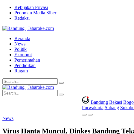
Kebijakan Privasi
Pedoman Media Siber
Redaksi
Beranda
News
Politik
Ekonomi
Pemerintahan
Pendidikan
Ragam
Bandung
Bekasi
Bogo
Purwakarta
Subang
Sukab
News
Virus Hanta Muncul, Dinkes Bandung Tek