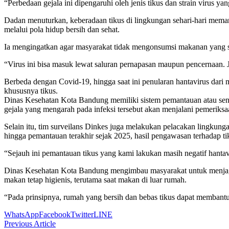
“Perbedaan gejala ini dipengaruhi oleh jenis tikus dan strain virus yan
Dadan menuturkan, keberadaan tikus di lingkungan sehari-hari mema
melalui pola hidup bersih dan sehat.
Ia mengingatkan agar masyarakat tidak mengonsumsi makanan yang suda
“Virus ini bisa masuk lewat saluran pernapasan maupun pencernaan. 
Berbeda dengan Covid-19, hingga saat ini penularan hantavirus dari 
khususnya tikus.
Dinas Kesehatan Kota Bandung memiliki sistem pemantauan atau senti
gejala yang mengarah pada infeksi tersebut akan menjalani pemeriksa
Selain itu, tim surveilans Dinkes juga melakukan pelacakan lingkun
hingga pemantauan terakhir sejak 2025, hasil pengawasan terhadap t
“Sejauh ini pemantauan tikus yang kami lakukan masih negatif hantav
Dinas Kesehatan Kota Bandung mengimbau masyarakat untuk menjaga
makan tetap higienis, terutama saat makan di luar rumah.
“Pada prinsipnya, rumah yang bersih dan bebas tikus dapat membantu
WhatsApp
Facebook
Twitter
LINE
Previous Article