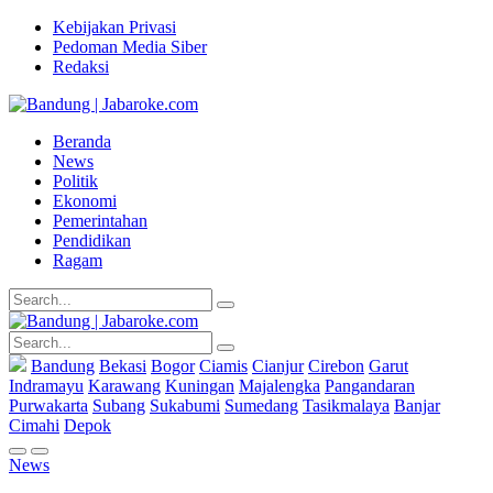
Kebijakan Privasi
Pedoman Media Siber
Redaksi
Beranda
News
Politik
Ekonomi
Pemerintahan
Pendidikan
Ragam
Bandung
Bekasi
Bogor
Ciamis
Cianjur
Cirebon
Garut
Indramayu
Karawang
Kuningan
Majalengka
Pangandaran
Purwakarta
Subang
Sukabumi
Sumedang
Tasikmalaya
Banjar
Cimahi
Depok
News