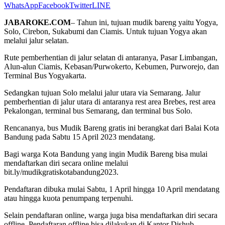
WhatsApp
Facebook
Twitter
LINE
JABAROKE.COM
– Tahun ini, tujuan mudik bareng yaitu Yogya,
Solo, Cirebon, Sukabumi dan Ciamis. Untuk tujuan Yogya akan
melalui jalur selatan.
Rute pemberhentian di jalur selatan di antaranya, Pasar Limbangan,
Alun-alun Ciamis, Kebasan/Purwokerto, Kebumen, Purworejo, dan
Terminal Bus Yogyakarta.
Sedangkan tujuan Solo melalui jalur utara via Semarang. Jalur
pemberhentian di jalur utara di antaranya rest area Brebes, rest area
Pekalongan, terminal bus Semarang, dan terminal bus Solo.
Rencananya, bus Mudik Bareng gratis ini berangkat dari Balai Kota
Bandung pada Sabtu 15 April 2023 mendatang.
Bagi warga Kota Bandung yang ingin Mudik Bareng bisa mulai
mendaftarkan diri secara online melalui
bit.ly/mudikgratiskotabandung2023.
Pendaftaran dibuka mulai Sabtu, 1 April hingga 10 April mendatang
atau hingga kuota penumpang terpenuhi.
Selain pendaftaran online, warga juga bisa mendaftarkan diri secara
offline. Pendaftaran offline bisa dilakukan di Kantor Dishub