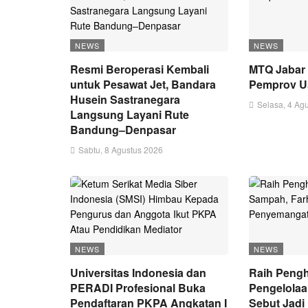
NEWS
NEWS
Resmi Beroperasi Kembali
MTQ Jabar 
untuk Pesawat Jet, Bandara
Pemprov U
Husein Sastranegara
Selasa, 4 Ag
Langsung Layani Rute
Bandung–Denpasar
Sabtu, 8 Agustus 2026
NEWS
NEWS
Universitas Indonesia dan
Raih Peng
PERADI Profesional Buka
Pengelola
Pendaftaran PKPA Angkatan I
Sebut Jad