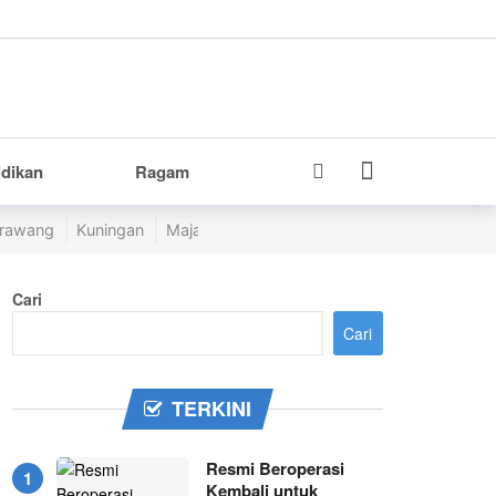
idikan
Ragam
rawang
Kuningan
Majalengka
Pangandaran
Purwakarta
Cari
Cari
TERKINI
Resmi Beroperasi
Kembali untuk