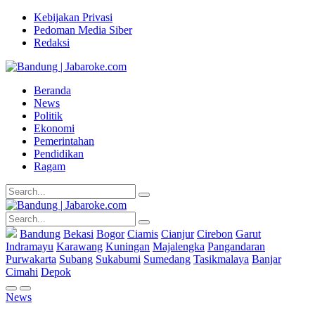
Kebijakan Privasi
Pedoman Media Siber
Redaksi
Beranda
News
Politik
Ekonomi
Pemerintahan
Pendidikan
Ragam
Bandung
Bekasi
Bogor
Ciamis
Cianjur
Cirebon
Garut
Indramayu
Karawang
Kuningan
Majalengka
Pangandaran
Purwakarta
Subang
Sukabumi
Sumedang
Tasikmalaya
Banjar
Cimahi
Depok
News