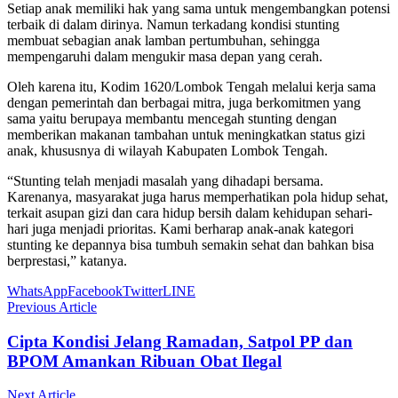
Setiap anak memiliki hak yang sama untuk mengembangkan potensi
terbaik di dalam dirinya. Namun terkadang kondisi stunting
membuat sebagian anak lamban pertumbuhan, sehingga
mempengaruhi dalam mengukir masa depan yang cerah.
Oleh karena itu, Kodim 1620/Lombok Tengah melalui kerja sama
dengan pemerintah dan berbagai mitra, juga berkomitmen yang
sama yaitu berupaya membantu mencegah stunting dengan
memberikan makanan tambahan untuk meningkatkan status gizi
anak, khususnya di wilayah Kabupaten Lombok Tengah.
“Stunting telah menjadi masalah yang dihadapi bersama.
Karenanya, masyarakat juga harus memperhatikan pola hidup sehat,
terkait asupan gizi dan cara hidup bersih dalam kehidupan sehari-
hari juga menjadi prioritas. Kami berharap anak-anak kategori
stunting ke depannya bisa tumbuh semakin sehat dan bahkan bisa
berprestasi,” katanya.
WhatsApp
Facebook
Twitter
LINE
Previous Article
Cipta Kondisi Jelang Ramadan, Satpol PP dan
BPOM Amankan Ribuan Obat Ilegal
Next Article