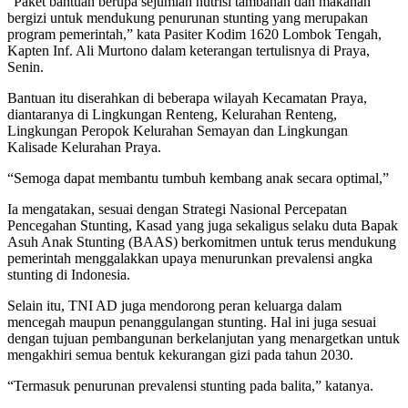
“Paket bantuan berupa sejumlah nutrisi tambahan dan makanan
bergizi untuk mendukung penurunan stunting yang merupakan
program pemerintah,” kata Pasiter Kodim 1620 Lombok Tengah,
Kapten Inf. Ali Murtono dalam keterangan tertulisnya di Praya,
Senin.
Bantuan itu diserahkan di beberapa wilayah Kecamatan Praya,
diantaranya di Lingkungan Renteng, Kelurahan Renteng,
Lingkungan Peropok Kelurahan Semayan dan Lingkungan
Kalisade Kelurahan Praya.
“Semoga dapat membantu tumbuh kembang anak secara optimal,”
Ia mengatakan, sesuai dengan Strategi Nasional Percepatan
Pencegahan Stunting, Kasad yang juga sekaligus selaku duta Bapak
Asuh Anak Stunting (BAAS) berkomitmen untuk terus mendukung
pemerintah menggalakkan upaya menurunkan prevalensi angka
stunting di Indonesia.
Selain itu, TNI AD juga mendorong peran keluarga dalam
mencegah maupun penanggulangan stunting. Hal ini juga sesuai
dengan tujuan pembangunan berkelanjutan yang menargetkan untuk
mengakhiri semua bentuk kekurangan gizi pada tahun 2030.
“Termasuk penurunan prevalensi stunting pada balita,” katanya.