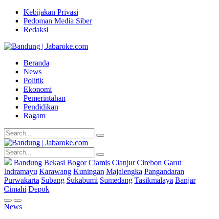
Kebijakan Privasi
Pedoman Media Siber
Redaksi
Beranda
News
Politik
Ekonomi
Pemerintahan
Pendidikan
Ragam
Bandung
Bekasi
Bogor
Ciamis
Cianjur
Cirebon
Garut
Indramayu
Karawang
Kuningan
Majalengka
Pangandaran
Purwakarta
Subang
Sukabumi
Sumedang
Tasikmalaya
Banjar
Cimahi
Depok
News