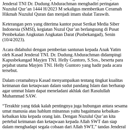
Jenderal TNI Dr. Dudung Abdurachman menghadiri peringatan
Nuzulul Qur’an 1444 H/2023 M sekaligus memberikan Ceramah
Hikmah Nuzulul Quran dan menjadi imam shalat Tarawih.
Keterangan pers yang diterima kantor pusat Serikat Media Siber
Indonesia (SMSI), kegiatan Nuzul Qur’an berlangsung di Pusat
Pembekalan Angkutan Angkatan Darat (Pusbekangad), Senin
(10/4/2023).
Acara didahului dengan pemberian santunan kepada Anak Yatim
oleh Kasad Jenderal TNI. Dr. Dudung Abdurachman didampingi
Kapusbekangad Mayjen TNI. Helly Guntoro, S.Sos., beserta para
pejabat utama Mayjen TNI. Helly Guntoro yang hadir pada acara
tersebut.
Dalam ceramahnya Kasad menyampaikan tentang tingkat kualitas
keimanan dan ketaqwaan dalam sudut pandang Islam dan berharap
agar ummat Islam dapat meneladani akhlak dari Rasulullah
Muhammad SAW.
“Terakhir yang tidak kalah pentingnya juga hubungan antara sesama
umat manusia atau hablum minannas yaitu bagaimana kebaikan-
kebaikan kita kepada orang lain. Dengan Nuzulul Qur’an kita
pertebal keimanan dan ketaqwaan kepada Allah SWT dan siap
dalam menghadapi segala cobaan dari Allah SWT,” tandas Jenderal