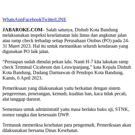
WhatsApp
Facebook
Twitter
LINE
JABAROKE.COM
– Salah satunya, Dishub Kota Bandung
melaksanakan inspeksi keselamatan lalu lintas dan angkutan jalan
atau ramp check terhadap setiap Perusahaan Otobus (PO) pada 24-
31 Maret 2023. Hal itu untuk memastikan seluruh kendaraan yang
digunakan PO laik jalan.
“Persiapan sudah dimulai pekan lalu. Nanti H-7 kita lakukan ramp
check Terminal Cicaheum dan Leuwipanjang,” kata Kepala Dishub
Kota Bandung, Dadang Darmawan di Pendopo Kota Bandung,
Kamis, 6 April 2023.
Pemeriksaan yang dilaksanakan yaitu berkaitan dengan sistem
pengereman, penerangan, kemudi, kualitas ban, kaca tidak pecah,
alat tanggap darurat.
Sementara untuk administratif yaitu masa berlaku buku uji, STNK,
nomor rangka dan kesesuain DWP.
Termasuk memeriksa kesehatan para pengemudi. Pemeriksaan akan
dilaksanakan bersama Dinas Kesehatan.