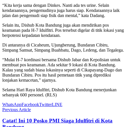
“Kita kerja sama dengan Dinkes. Nanti ada tes urine. Selain
kendaraannya, pengemudinya juga harus siap. Kendaraannya laik
jalan dan pengemudi siap fisik dan mental,” kata Dadang.
Selain itu, Dishub Kota Bandung juga akan mendirikan pos
keamanan pada H-7 Idulfitri. Pos tersebut digelar di titik lokasi yang
berpotensi kepadatan kendaraan.
Di antaranya di Cicaheum, Ujungberung, Bundaran Cibiru,
Simpang Samsat, Simpang Buahbatu, Dago, Ledeng, dan Tegalega.
“Mulai H-7 kordinasi bersama Dishub Jabar dan Kepolisian untuk
membuat pos keamanan. Ada sekitar 9 lokasi di Kota Bandung.
Kalau yang sudah biasa lokasinya seperti di Cikapayang-Dago dan
Bundaran Cibiru. Pos itu hasil pemetaan titik yang diprediksi
lonjakan kemacetan,” ujarnya.
Selama Hari Raya Idulfitri, Dishub Kota Bandung menerjunkan
sebanyak 600 personel. (RLS)
WhatsApp
Facebook
Twitter
LINE
Previous Article
Catat! Ini 10 Posko PMI Siaga Idulfitri di Kota
Bandung