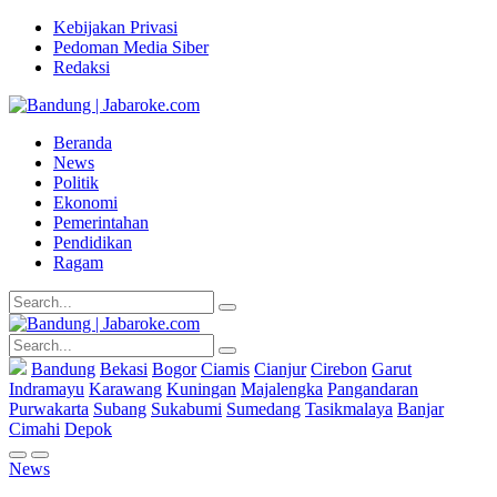
Kebijakan Privasi
Pedoman Media Siber
Redaksi
Beranda
News
Politik
Ekonomi
Pemerintahan
Pendidikan
Ragam
Bandung
Bekasi
Bogor
Ciamis
Cianjur
Cirebon
Garut
Indramayu
Karawang
Kuningan
Majalengka
Pangandaran
Purwakarta
Subang
Sukabumi
Sumedang
Tasikmalaya
Banjar
Cimahi
Depok
News