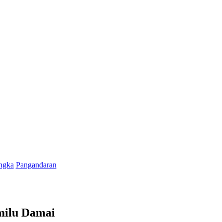
ngka
Pangandaran
milu Damai