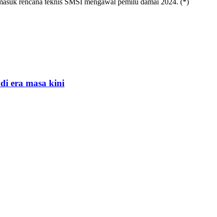
rmasuk rencana teknis SMSI mengawal pemilu damai 2024. (*)
di era masa kini