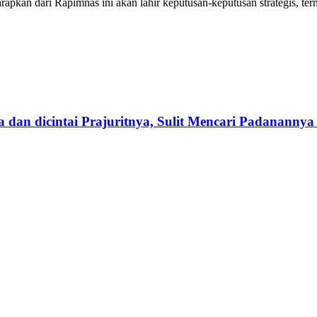
kan dari Rapimnas ini akan lahir keputusan-keputusan strategis, te
dan dicintai Prajuritnya, Sulit Mencari Padanannya 