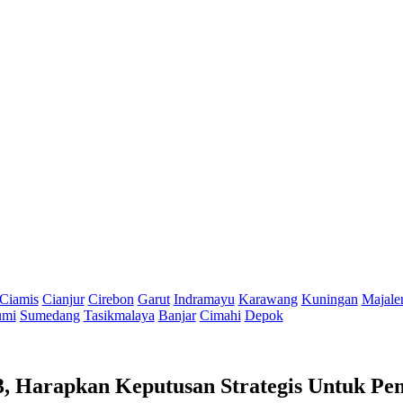
Ciamis
Cianjur
Cirebon
Garut
Indramayu
Karawang
Kuningan
Majale
umi
Sumedang
Tasikmalaya
Banjar
Cimahi
Depok
 Harapkan Keputusan Strategis Untuk Pe