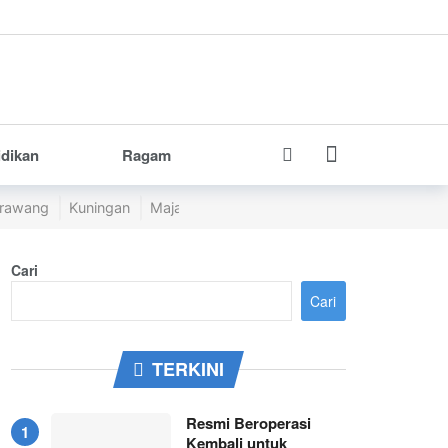
idikan
Ragam
rawang
Kuningan
Majalengka
Pangandaran
Purwakarta
Cari
Cari
TERKINI
Resmi Beroperasi
Kembali untuk