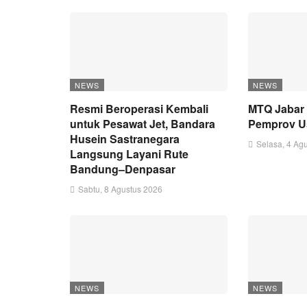
NEWS
NEWS
Resmi Beroperasi Kembali
MTQ Jabar 
untuk Pesawat Jet, Bandara
Pemprov U
Husein Sastranegara
Selasa, 4 Ag
Langsung Layani Rute
Bandung–Denpasar
Sabtu, 8 Agustus 2026
NEWS
NEWS