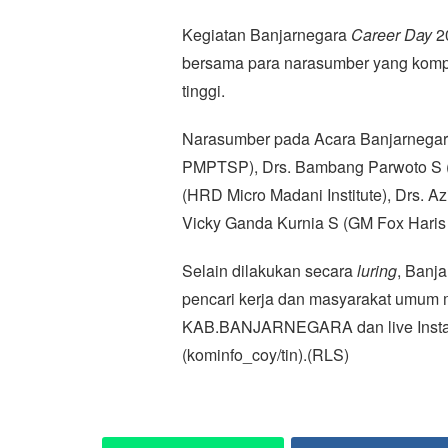
Kegiatan Banjarnegara
Career Day
20
bersama para narasumber yang komp
tinggi.
Narasumber pada Acara Banjarnega
PMPTSP), Drs. Bambang Parwoto S (K
(HRD Micro Madani Institute), Drs. Az
Vicky Ganda Kurnia S (GM Fox Haris
Selain dilakukan secara
luring
, Banj
pencari kerja dan masyarakat umu
KAB.BANJARNEGARA dan live Instag
(kominfo_coy/tin).(RLS)