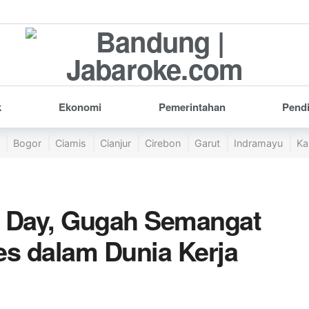
k
Ekonomi
Pemerintahan
Pend
Bogor
Ciamis
Cianjur
Cirebon
Garut
Indramayu
Ka
r Day, Gugah Semangat
s dalam Dunia Kerja